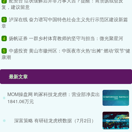
配资台 症状缓解后并非万事大吉？提醒：胃溃疡或会反
2
复，建议留意
泸深在线 奋力谱写中国特色社会主义先行示范区建设新篇
3
章
扬帆证券 一群乡村体育教师的坚守与担当：微光聚星河
4
中盛投资 黄山市徽州区：中医夜市火热“出摊” 燃动“双节”健
5
康潮
最新文章
MOM操盘网 昀冢科技龙虎榜：营业部净卖出
1841.06万元
深富策略 有研硅龙虎榜数据（7月2日）