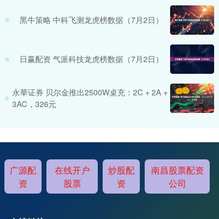
黑牛策略 中科飞测龙虎榜数据（7月2日）
日赢配资 气派科技龙虎榜数据（7月2日）
永華证券 贝尔金推出2500W桌充：2C + 2A +
3AC，326元
广源配
在线开户
炒股配
南昌股票配资
资
股票
资
公司