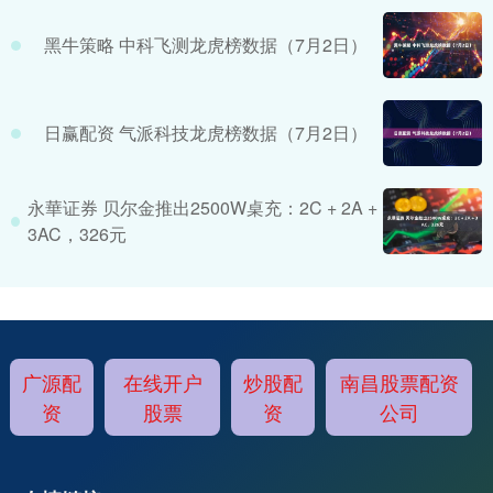
黑牛策略 中科飞测龙虎榜数据（7月2日）
日赢配资 气派科技龙虎榜数据（7月2日）
永華证券 贝尔金推出2500W桌充：2C + 2A +
3AC，326元
广源配
在线开户
炒股配
南昌股票配资
资
股票
资
公司