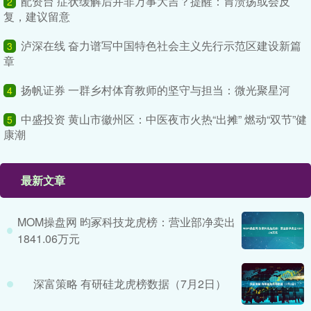
配资台 症状缓解后并非万事大吉？提醒：胃溃疡或会反
2
复，建议留意
泸深在线 奋力谱写中国特色社会主义先行示范区建设新篇
3
章
扬帆证券 一群乡村体育教师的坚守与担当：微光聚星河
4
中盛投资 黄山市徽州区：中医夜市火热“出摊” 燃动“双节”健
5
康潮
最新文章
MOM操盘网 昀冢科技龙虎榜：营业部净卖出
1841.06万元
深富策略 有研硅龙虎榜数据（7月2日）