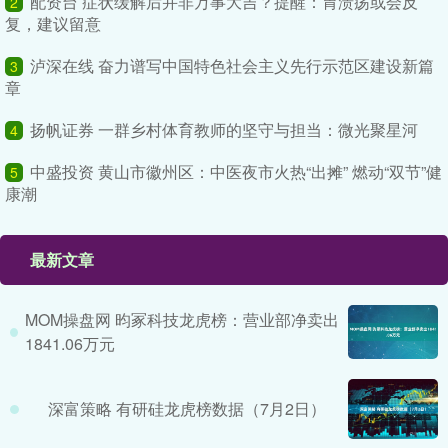
配资台 症状缓解后并非万事大吉？提醒：胃溃疡或会反
2
复，建议留意
泸深在线 奋力谱写中国特色社会主义先行示范区建设新篇
3
章
扬帆证券 一群乡村体育教师的坚守与担当：微光聚星河
4
中盛投资 黄山市徽州区：中医夜市火热“出摊” 燃动“双节”健
5
康潮
最新文章
MOM操盘网 昀冢科技龙虎榜：营业部净卖出
1841.06万元
深富策略 有研硅龙虎榜数据（7月2日）