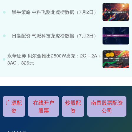
黑牛策略 中科飞测龙虎榜数据（7月2日）
日赢配资 气派科技龙虎榜数据（7月2日）
永華证券 贝尔金推出2500W桌充：2C + 2A +
3AC，326元
广源配
在线开户
炒股配
南昌股票配资
资
股票
资
公司