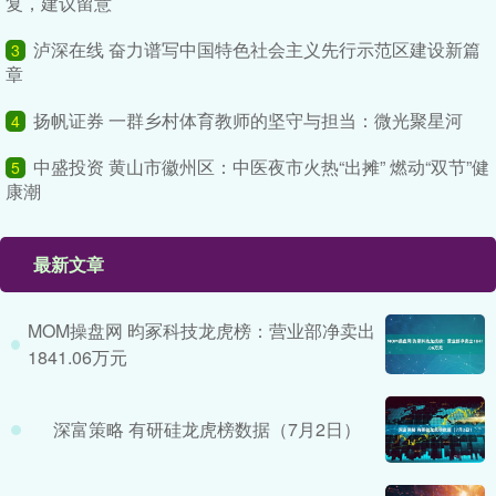
复，建议留意
泸深在线 奋力谱写中国特色社会主义先行示范区建设新篇
3
章
扬帆证券 一群乡村体育教师的坚守与担当：微光聚星河
4
中盛投资 黄山市徽州区：中医夜市火热“出摊” 燃动“双节”健
5
康潮
最新文章
MOM操盘网 昀冢科技龙虎榜：营业部净卖出
1841.06万元
深富策略 有研硅龙虎榜数据（7月2日）