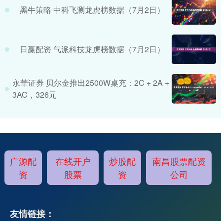
黑牛策略 中科飞测龙虎榜数据（7月2日）
日赢配资 气派科技龙虎榜数据（7月2日）
永華证券 贝尔金推出2500W桌充：2C + 2A +
3AC，326元
广源配
在线开户
炒股配
南昌股票配资
资
股票
资
公司
友情链接：