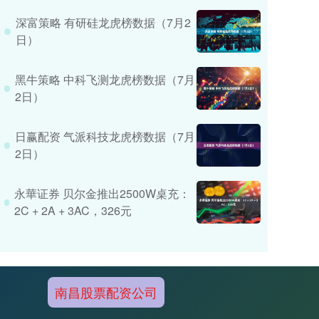
深富策略 有研硅龙虎榜数据（7月2
日）
黑牛策略 中科飞测龙虎榜数据（7月
2日）
日赢配资 气派科技龙虎榜数据（7月
2日）
永華证券 贝尔金推出2500W桌充：
2C + 2A + 3AC，326元
南昌股票配资公司