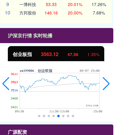
9
一博科技
53.33
20.01%
17.26%
10
方邦股份
146.16
20.00%
7.68%
沪深京行情 实时轮播
创业板指
3563.12
基
47.56
1.35%
广源配资