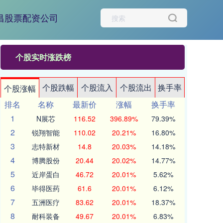
昌股票配资公司
个股实时涨跌榜
个股跌幅
个股流入
个股流出
换手率
个股涨幅
排名
名称
最新价
涨幅
换手率
1
N展芯
116.52
396.89%
79.39%
2
锐翔智能
110.02
20.21%
16.80%
3
志特新材
14.8
20.03%
14.18%
4
博腾股份
20.44
20.02%
14.77%
5
近岸蛋白
46.72
20.01%
5.62%
6
毕得医药
61.6
20.01%
6.12%
7
五洲医疗
83.62
20.01%
18.37%
8
耐科装备
49.67
20.01%
6.83%