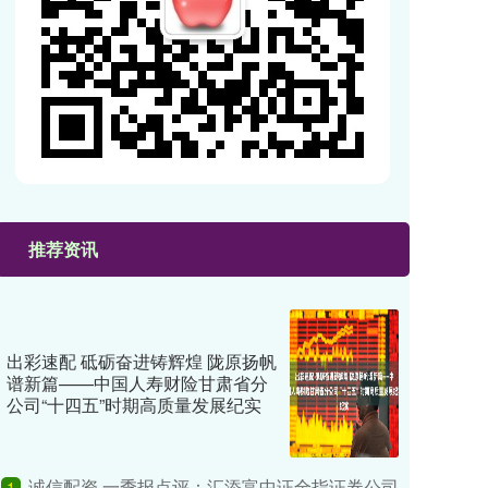
推荐资讯
出彩速配 砥砺奋进铸辉煌 陇原扬帆
谱新篇——中国人寿财险甘肃省分
公司“十四五”时期高质量发展纪实
诚信配资 一季报点评：汇添富中证全指证券公司
1