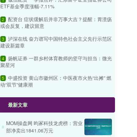
ETF基金季度涨幅-7.11%
配资台 症状缓解后并非万事大吉？提醒：胃溃疡
2
或会反复，建议留意
泸深在线 奋力谱写中国特色社会主义先行示范区
3
建设新篇章
扬帆证券 一群乡村体育教师的坚守与担当：微光
4
聚星河
中盛投资 黄山市徽州区：中医夜市火热“出摊” 燃
5
动“双节”健康潮
最新文章
MOM操盘网 昀冢科技龙虎榜：营业
部净卖出1841.06万元