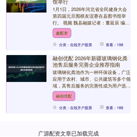
馆举行
1月1日，2026年河北省全民健身大会
第四届元旦围棋友谊赛在县图书馆举
行。 视频 魏县融媒记者：董延辰 编
辑：王喜红 牛艳英 初 审：王 磊 审
鑫配资
核：姜慧敏 ....
分类：在线开户股票
查看：198
融创优配 2026年新疆玻璃钢化粪
池售后服务完善企业推荐指南
玻璃钢化粪池作为一种环保设备，广泛
应用于农村、城市、公共建筑等多个领
域，其售后服务的完善性成为用户选择
的重要考量因素。以下是关于新疆地区
融创优配
玻璃钢化粪池售后服务完善....
分类：在线开户股票
查看：188
广源配资文章已加载完成