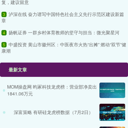
复，建议留意
泸深在线 奋力谱写中国特色社会主义先行示范区建设新篇
3
章
扬帆证券 一群乡村体育教师的坚守与担当：微光聚星河
4
中盛投资 黄山市徽州区：中医夜市火热“出摊” 燃动“双节”健
5
康潮
最新文章
MOM操盘网 昀冢科技龙虎榜：营业部净卖出
1841.06万元
深富策略 有研硅龙虎榜数据（7月2日）