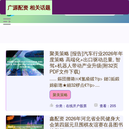
广源配资 相关话题
聚美策略 [报告]汽车行业2026年年
度策略 高端化+出口驱动总量, 智
驾+机器人带动产业升级(附32页
PDF文件下载)
...... 鏂団攤璐㈤€氳瘉鍒?/p> 鏈姤鍛
婂叡璁★細32椤点€?/p>....
聚美策略
分类：在线开户股票
查看：205
鑫配资 2026年河北省全民健身大
会第四届元旦围棋友谊赛在县图书