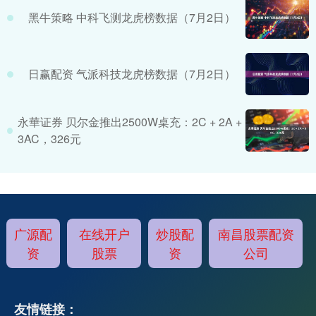
黑牛策略 中科飞测龙虎榜数据（7月2日）
日赢配资 气派科技龙虎榜数据（7月2日）
永華证券 贝尔金推出2500W桌充：2C + 2A +
3AC，326元
广源配
在线开户
炒股配
南昌股票配资
资
股票
资
公司
友情链接：