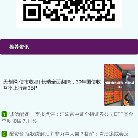
推荐资讯
天创网 债市收盘| 长端全面翻绿，30年国债收
益率上行超3BP
诚信配资 一季报点评：汇添富中证全指证券公司ETF基金
1
季度涨幅-7.11%
配资台 症状缓解后并非万事大吉？提醒：胃溃疡或会反
2