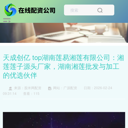
天成创亿 top湖南莲易湘莲有限公司：湘
莲莲子源头厂家，湖南湘莲批发与加工
的优选伙伴
来源：股米网配资
网站：广源配资
日期：2026-02-24
09:31:14
查看：115