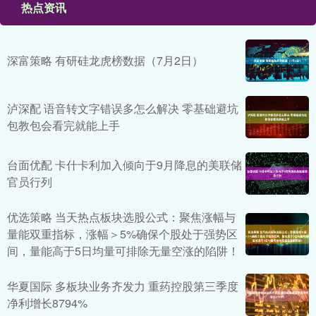
热点资讯
深富策略 有研硅龙虎榜数据（7月2日）
泸深配 语音转文字错误多怎么解决 零基础避坑
包教包会看完就能上手
台面优配 卡什卡利加入倾向于9月降息的美联储
官员行列
优选策略 当天热点板块选股公式：聚焦涨幅与
量能双重指标，涨幅＞5%确保个股处于强势区
间，量能高于5日均量可排除无量空涨的陷阱！
华夏国际 多板块业务齐发力 重药控股第三季度
净利增长8794%