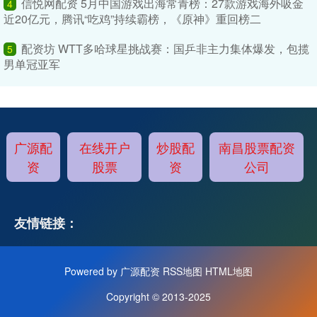
信悦网配资 5月中国游戏出海常青榜：27款游戏海外吸金
4
近20亿元，腾讯“吃鸡”持续霸榜，《原神》重回榜二
配资坊 WTT多哈球星挑战赛：国乒非主力集体爆发，包揽
5
男单冠亚军
广源配
在线开户
炒股配
南昌股票配资
资
股票
资
公司
友情链接：
Powered by
广源配资
RSS地图
HTML地图
Copyright
© 2013-2025