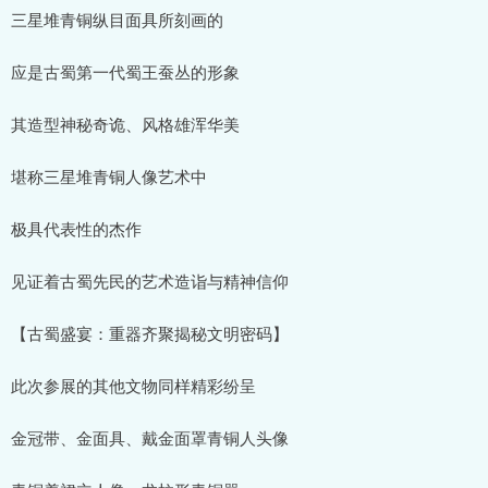
三星堆青铜纵目面具所刻画的
应是古蜀第一代蜀王蚕丛的形象
其造型神秘奇诡、风格雄浑华美
堪称三星堆青铜人像艺术中
极具代表性的杰作
见证着古蜀先民的艺术造诣与精神信仰
【古蜀盛宴：重器齐聚揭秘文明密码】
此次参展的其他文物同样精彩纷呈
金冠带、金面具、戴金面罩青铜人头像