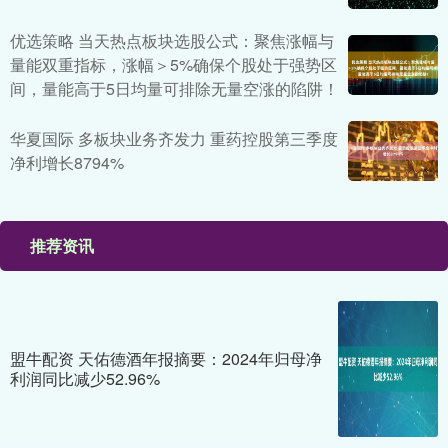
优选策略 当天热点板块选股公式：聚焦涨幅与
量能双重指标，涨幅＞5%确保个股处于强势区
间，量能高于5日均量可排除无量空涨的陷阱！
华夏国际 多板块业务齐发力 重药控股第三季度
净利增长8794%
推荐资讯
盟牛配资 天佑德酒年报摘要：2024年归母净
利润同比减少52.96%