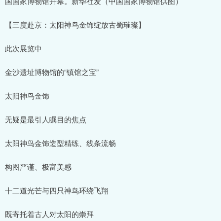
国国家博物馆开幕。新华社发（中国国家博物馆供图）
【三度赴京：太阳神鸟金饰绽放古蜀璀璨】
此次展览中
金沙遗址博物馆的“镇馆之宝”
太阳神鸟金饰
无疑是最引人瞩目的焦点
太阳神鸟金饰造型精练、线条流畅
构图严谨、极富美感
十二道光芒与四只神鸟环绕飞翔
既寄托着古人对太阳的崇拜