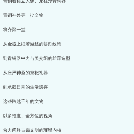
青铜着裙立人像、龙柱形青铜器
青铜神兽等一批文物
将齐聚一堂
从金器上细若游丝的錾刻纹饰
到青铜器中力与美交织的雄浑造型
从庄严神圣的祭祀礼器
到承载日常的生活遗存
这些跨越千年的文物
以多维度、全方位的视角
合力阐释古蜀文明的璀璨内核