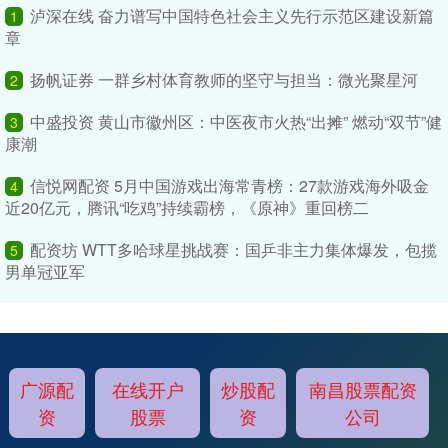
泸深在线 奋力谱写中国特色社会主义先行示范区建设新篇
1
章
扬帆证券 一群乡村体育教师的坚守与担当：微光聚星河
2
中盛投资 黄山市徽州区：中医夜市火热“出摊” 燃动“双节”健
3
康潮
信悦网配资 5月中国游戏出海常青榜：27款游戏海外吸金
4
近20亿元，腾讯“吃鸡”持续霸榜，《原神》重回榜二
配资坊 WTT多哈球星挑战赛：国乒非主力集体爆发，包揽
5
男单冠亚军
广源配
在线开户
炒股配
南昌股票配资
资
股票
资
公司