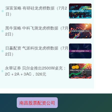
深富策略 有研硅龙虎榜数据（7月2
日）
黑牛策略 中科飞测龙虎榜数据（7月
2日）
日赢配资 气派科技龙虎榜数据（7月
2日）
永華证券 贝尔金推出2500W桌充：
2C + 2A + 3AC，326元
南昌股票配资公司