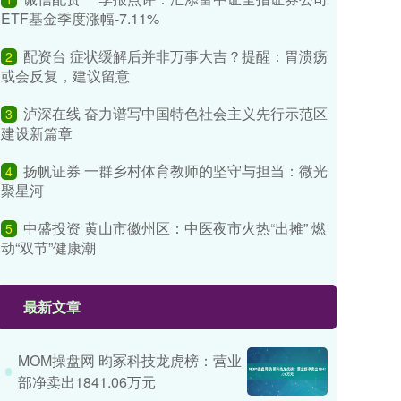
ETF基金季度涨幅-7.11%
配资台 症状缓解后并非万事大吉？提醒：胃溃疡
2
或会反复，建议留意
泸深在线 奋力谱写中国特色社会主义先行示范区
3
建设新篇章
扬帆证券 一群乡村体育教师的坚守与担当：微光
4
聚星河
中盛投资 黄山市徽州区：中医夜市火热“出摊” 燃
5
动“双节”健康潮
最新文章
MOM操盘网 昀冢科技龙虎榜：营业
部净卖出1841.06万元