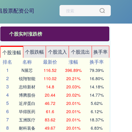
昌股票配资公司
个股实时涨跌榜
个股跌幅
个股流入
个股流出
换手率
个股涨幅
排名
名称
最新价
涨幅
换手率
1
N展芯
116.52
396.89%
79.39%
2
锐翔智能
110.02
20.21%
16.80%
3
志特新材
14.8
20.03%
14.18%
4
博腾股份
20.44
20.02%
14.77%
5
近岸蛋白
46.72
20.01%
5.62%
6
毕得医药
61.6
20.01%
6.12%
7
五洲医疗
83.62
20.01%
18.37%
8
耐科装备
49.67
20.01%
6.83%