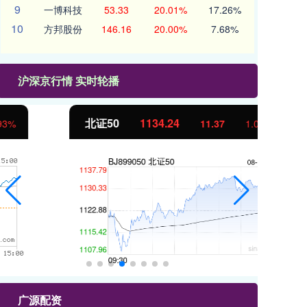
9
一博科技
53.33
20.01%
17.26%
10
方邦股份
146.16
20.00%
7.68%
沪深京行情 实时轮播
北证50
1134.24
创
11.37
1.01%
广源配资