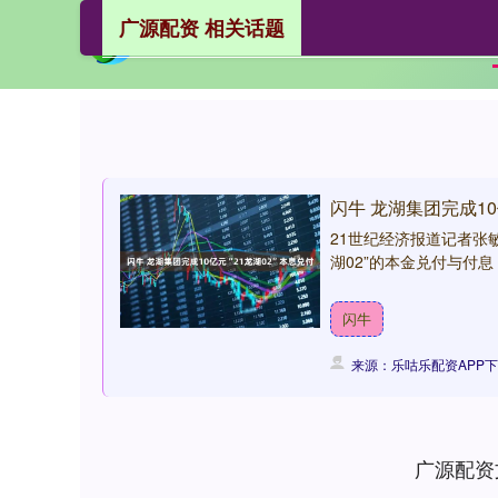
广源配资 相关话题
闪牛 龙湖集团完成10
21世纪经济报道记者张敏
湖02”的本金兑付与付息，
闪牛
来源：乐咕乐配资APP
广源配资