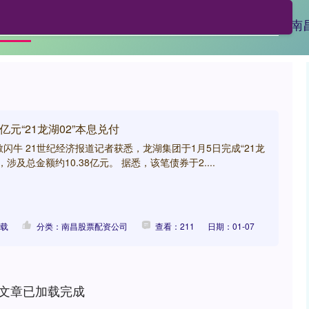
广源配资
在线开户股票
炒股配资
南
首页
亿元“21龙湖02”本息兑付
闪牛 21世纪经济报道记者获悉，龙湖集团于1月5日完成“21龙
涉及总金额约10.38亿元。 据悉，该笔债券于2....
下载
分类：南昌股票配资公司
查看：211
日期：01-07
文章已加载完成