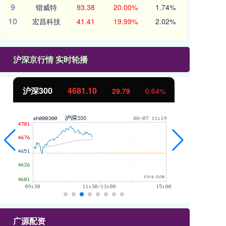
9
锴威特
93.38
20.00%
1.74%
10
宏昌科技
41.41
19.99%
2.02%
沪深京行情 实时轮播
沪深300
4681.10
北
29.79
0.64%
广源配资