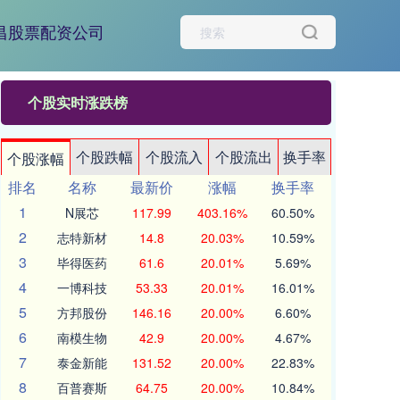
昌股票配资公司
个股实时涨跌榜
个股跌幅
个股流入
个股流出
换手率
个股涨幅
排名
名称
最新价
涨幅
换手率
1
N展芯
117.99
403.16%
60.50%
2
志特新材
14.8
20.03%
10.59%
3
毕得医药
61.6
20.01%
5.69%
4
一博科技
53.33
20.01%
16.01%
5
方邦股份
146.16
20.00%
6.60%
6
南模生物
42.9
20.00%
4.67%
7
泰金新能
131.52
20.00%
22.83%
8
百普赛斯
64.75
20.00%
10.84%