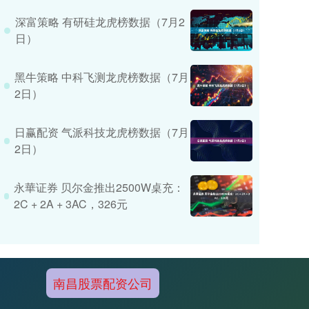
深富策略 有研硅龙虎榜数据（7月2
日）
黑牛策略 中科飞测龙虎榜数据（7月
2日）
日赢配资 气派科技龙虎榜数据（7月
2日）
永華证券 贝尔金推出2500W桌充：
2C + 2A + 3AC，326元
南昌股票配资公司