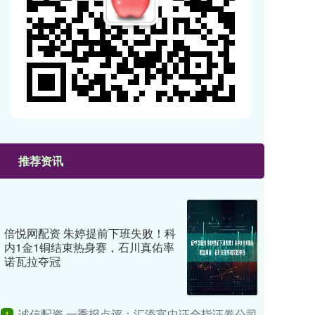
推荐资讯
倍悦网配资 朱婷提前下班失败！科
内1金1铜结束热身赛，石川真佑率
诺瓦拉夺冠
诚信配资 一季报点评：汇添富中证全指证券公司
1