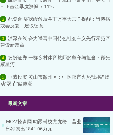
ETF基金季度涨幅-7.11%
配资台 症状缓解后并非万事大吉？提醒：胃溃疡
2
或会反复，建议留意
泸深在线 奋力谱写中国特色社会主义先行示范区
3
建设新篇章
扬帆证券 一群乡村体育教师的坚守与担当：微光
4
聚星河
中盛投资 黄山市徽州区：中医夜市火热“出摊” 燃
5
动“双节”健康潮
最新文章
MOM操盘网 昀冢科技龙虎榜：营业
部净卖出1841.06万元