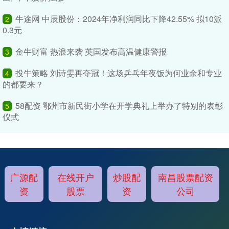
牛途网 中辰股份：2024年净利润同比下降42.55% 拟10派
2
0.3元
金牛财富 热浪来袭 英国发布高温健康警报
3
投牛策略 刘诗雯再夺冠！这场乒乓年夜饭为何业余和专业
4
的都要来？
58配资 鄂州市新民街小学在开学典礼上举办了特别的表彰
5
仪式
广源配
在线开户
炒股配
南昌股票配资
资
股票
资
公司