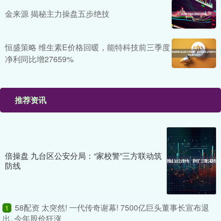
金来源 揭秘主力操盘五步绝技
恒盛策略 维生素E价格回暖，能特科技前三季度
净利同比增27659%
推荐资讯
倍操盘 九台区公安分局：“家校警”三方联动筑
防线
58配资 太突然! 一代传奇谢幕! 7500亿巨头董事长宣布退
1
出, 今年股价狂涨